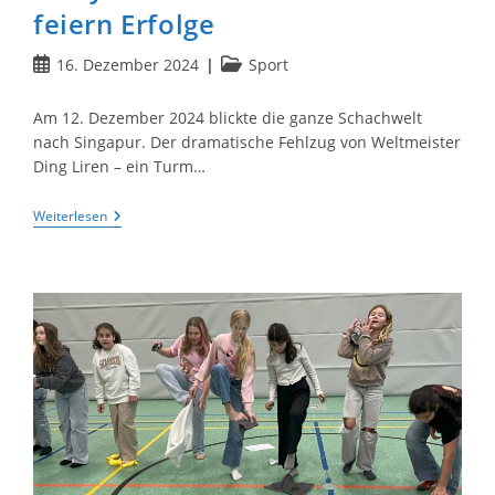
feiern Erfolge
Beitrag
Beitrags-
16. Dezember 2024
Sport
veröffentlicht:
Kategorie:
Am 12. Dezember 2024 blickte die ganze Schachwelt
nach Singapur. Der dramatische Fehlzug von Weltmeister
Ding Liren – ein Turm…
Spannung
Weiterlesen
Bis
Zum
Letzten
Zug
–
Hölty-
Schachmannschaften
Feiern
Erfolge