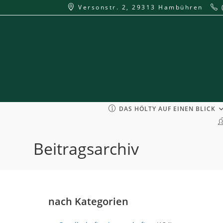
Zum
Versonstr. 2, 29313 Hambühren
Inhalt
springen
DAS HÖLTY AUF EINEN BLICK
Beitragsarchiv
nach Kategorien