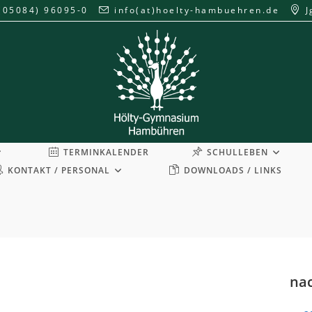
(05084) 96095-0
info(at)hoelty-hambuehren.de
J
TERMINKALENDER
SCHULLEBEN
KONTAKT / PERSONAL
DOWNLOADS / LINKS
nac