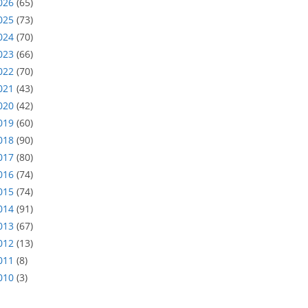
026
(65)
025
(73)
024
(70)
023
(66)
022
(70)
021
(43)
020
(42)
019
(60)
018
(90)
017
(80)
016
(74)
015
(74)
014
(91)
013
(67)
012
(13)
011
(8)
010
(3)