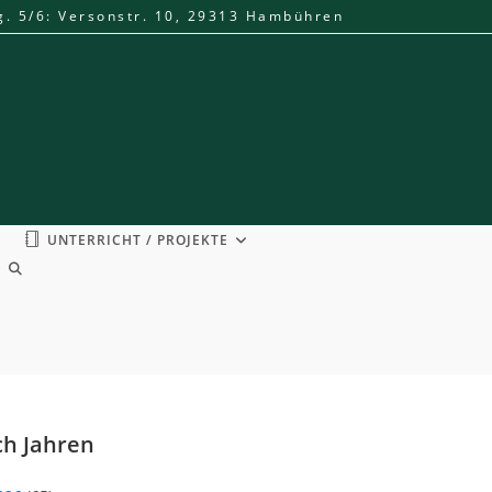
g. 5/6: Versonstr. 10, 29313 Hambühren
UNTERRICHT / PROJEKTE
WEBSITE-
SUCHE
UMSCHALTEN
h Jahren