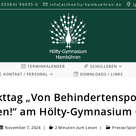
(05084) 96095-0
info(at)hoelty-hambuehren.de
J
TERMINKALENDER
SCHULLEBEN
KONTAKT / PERSONAL
DOWNLOADS / LINKS
kttag „Von Behindertenspo
en!“ am Hölty-Gymnasium 
November 7, 2024
2 Minuten zum Lesen
Presse
/
Spor