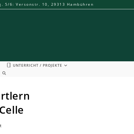
g. 5/6: Versonstr. 10, 29313 Hambühren
UNTERRICHT / PROJEKTE
WEBSITE-
SUCHE
UMSCHALTEN
rtlern
Celle
t