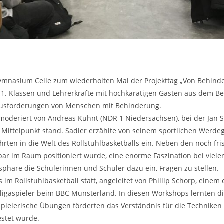
ymnasium Celle zum wiederholten Mal der Projekttag „Von Behinder
11. Klassen und Lehrerkräfte mit hochkarätigen Gästen aus dem B
erausforderungen von Menschen mit Behinderung.
moderiert von Andreas Kuhnt (NDR 1 Niedersachsen), bei der Jan 
Mittelpunkt stand. Sadler erzählte von seinem sportlichen Werdega
hrten in die Welt des Rollstuhlbasketballs ein. Neben den noch 
tbar im Raum positioniert wurde, eine enorme Faszination bei viel
sphäre die Schülerinnen und Schüler dazu ein, Fragen zu stellen.
im Rollstuhlbasketball statt, angeleitet von Phillip Schorp, eine
gaspieler beim BBC Münsterland. In diesen Workshops lernten die 
. Spielerische Übungen förderten das Verständnis für die Technike
estet wurde.