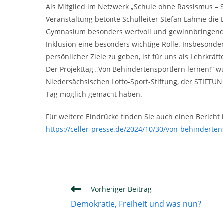
Als Mitglied im Netzwerk „Schule ohne Rassismus – 
Veranstaltung betonte Schulleiter Stefan Lahme die B
Gymnasium besonders wertvoll und gewinnbringend. Wi
Inklusion eine besonders wichtige Rolle. Insbesonder
persönlicher Ziele zu geben, ist für uns als Lehrkrä
Der Projekttag „Von Behindertensportlern lernen!“ 
Niedersächsischen Lotto-Sport-Stiftung, der STIFTUNG
Tag möglich gemacht haben.
Für weitere Eindrücke finden Sie auch einen Bericht i
https://celler-presse.de/2024/10/30/von-behinderten
Weitere
Vorheriger Beitrag
Artikel
Demokratie, Freiheit und was nun?
ansehen