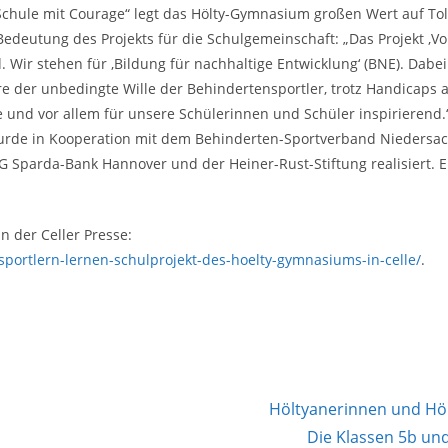
Schule mit Courage“ legt das Hölty-Gymnasium großen Wert auf To
edeutung des Projekts für die Schulgemeinschaft: „Das Projekt ‚Von
r stehen für ‚Bildung für nachhaltige Entwicklung‘ (BNE). Dabei 
e der unbedingte Wille der Behindertensportler, trotz Handicaps a
fte und vor allem für unsere Schülerinnen und Schüler inspirierend.
wurde in Kooperation mit dem Behinderten-Sportverband Niedersac
 Sparda-Bank Hannover und der Heiner-Rust-Stiftung realisiert. Ein 
n der Celler Presse:
sportlern-lernen-schulprojekt-des-hoelty-gymnasiums-in-celle/
.
Höltyanerinnen und Höl
Die Klassen 5b un