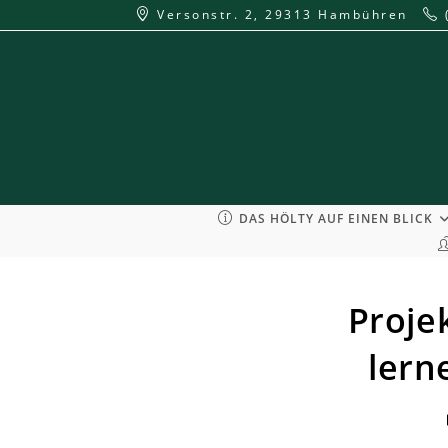
Zum
Versonstr. 2, 29313 Hambühren
Inhalt
springen
DAS HÖLTY AUF EINEN BLICK
Proje
lern