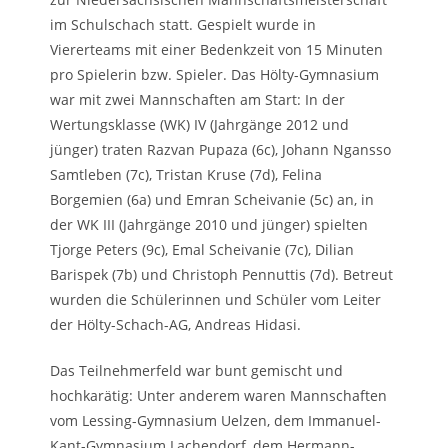
im Schulschach statt. Gespielt wurde in
Viererteams mit einer Bedenkzeit von 15 Minuten
pro Spielerin bzw. Spieler. Das Hölty-Gymnasium
war mit zwei Mannschaften am Start: In der
Wertungsklasse (WK) IV (Jahrgänge 2012 und
jünger) traten Razvan Pupaza (6c), Johann Ngansso
Samtleben (7c), Tristan Kruse (7d), Felina
Borgemien (6a) und Emran Scheivanie (5c) an, in
der WK III (Jahrgänge 2010 und jünger) spielten
Tjorge Peters (9c), Emal Scheivanie (7c), Dilian
Barispek (7b) und Christoph Pennuttis (7d). Betreut
wurden die Schülerinnen und Schüler vom Leiter
der Hölty-Schach-AG, Andreas Hidasi.
Das Teilnehmerfeld war bunt gemischt und
hochkarätig: Unter anderem waren Mannschaften
vom Lessing-Gymnasium Uelzen, dem Immanuel-
Kant-Gymnasium Lachendorf, dem Hermann-