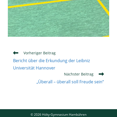
Weitere
Vorheriger Beitrag
Artikel
Bericht über die Erkundung der Leibniz
ansehen
Universität Hannover
Nächster Beitrag
„Überall – überall soll Freude sein“
© 2026 Hölty-Gymnasium Hambühren