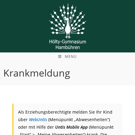
Zum
Inhalt
springen
MENÜ
Krankmeldung
Als Erziehungsberechtigte melden Sie Ihr Kind
über
WebUntis
(Menüpunkt „Abwesenheiten“)
oder mit Hilfe der
Untis Mobile App
(Menüpunkt
„Start“ > „Meine Abwesenheiten“) krank. Die