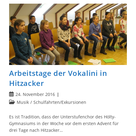
Lobetal
Arbeitstage der Vokalini in
Hitzacker
Beitrag
24. November 2016
veröffentlicht:
Beitrags-
Musik
/
Schulfahrten/Exkursionen
Kategorie:
Es ist Tradition, dass der Unterstufenchor des Hölty-
Gymnasiums in der Woche vor dem ersten Advent für
drei Tage nach Hitzacker…