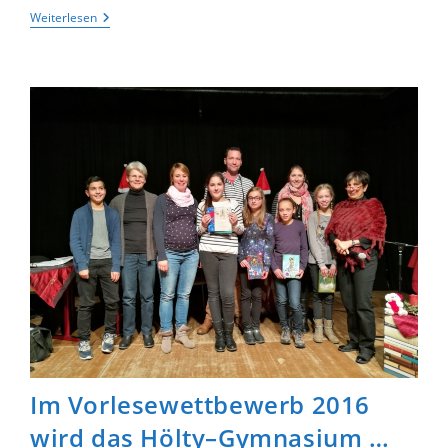
Von
Weiterlesen
Tollen
Schülerleistungen,
Spendenchecks
Und
Wehmütiger
Verabschiedung
–
Die
Schulversammlung
Kurz
Vor
Weihnachten
Im Vorlesewettbewerb 2016
wird das Hölty–Gymnasium …