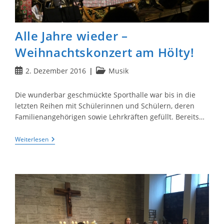
Alle Jahre wieder –
Weihnachtskonzert am Hölty!
Beitrag
Beitrags-
2. Dezember 2016
Musik
veröffentlicht:
Kategorie:
Die wunderbar geschmückte Sporthalle war bis in die
letzten Reihen mit Schülerinnen und Schülern, deren
Familienangehörigen sowie Lehrkräften gefüllt. Bereits…
Alle
Weiterlesen
Jahre
Wieder
–
Weihnachtskonzert
Am
Hölty!