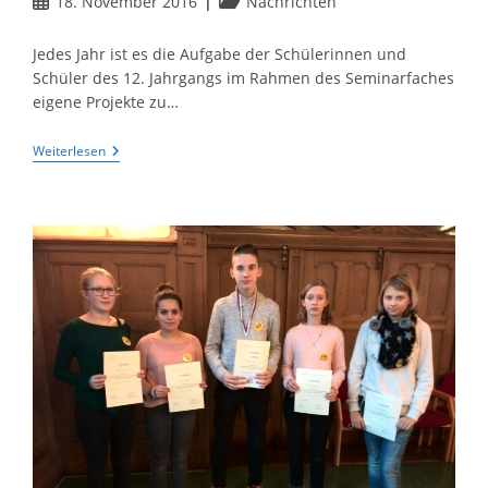
Beitrag
Beitrags-
18. November 2016
Nachrichten
veröffentlicht:
Kategorie:
Jedes Jahr ist es die Aufgabe der Schülerinnen und
Schüler des 12. Jahrgangs im Rahmen des Seminarfaches
eigene Projekte zu…
Buntes
Weiterlesen
Varieté
Am
Hölty
Ein
Voller
Erfolg