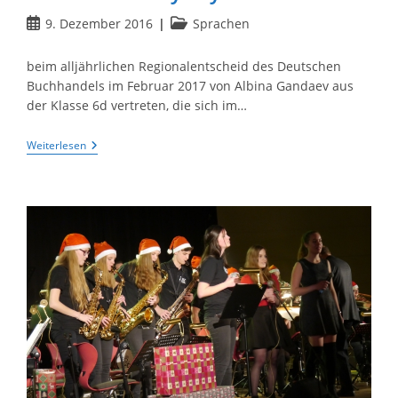
Beitrag
Beitrags-
9. Dezember 2016
Sprachen
veröffentlicht:
Kategorie:
beim alljährlichen Regionalentscheid des Deutschen
Buchhandels im Februar 2017 von Albina Gandaev aus
der Klasse 6d vertreten, die sich im…
Im
Weiterlesen
Vorlesewettbewerb
2016
Wird
Das
Hölty–
Gymnasium
…