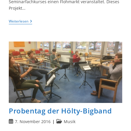
Seminarfachkurses einen Flohmarkt veranstaltet. Dieses
Projekt…
Hölty-
Weiterlesen
Herbstflohmarkt
2016
Probentag der Hölty-Bigband
Beitrag
Beitrags-
7. November 2016
Musik
veröffentlicht:
Kategorie: