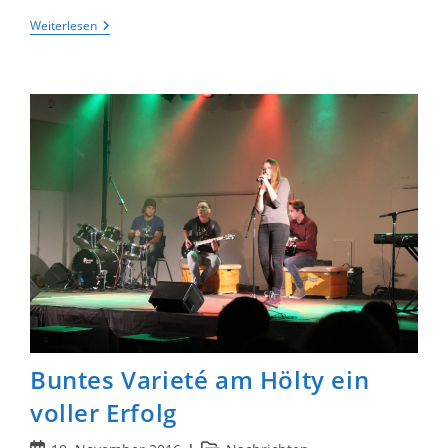
Arbeitstage
Weiterlesen
Der
Vokalini
In
Hitzacker
Buntes Varieté am Hölty ein
voller Erfolg