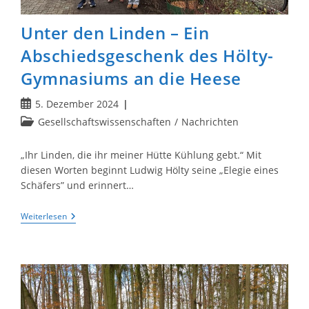
Unter den Linden – Ein
Abschiedsgeschenk des Hölty-
Gymnasiums an die Heese
Beitrag
5. Dezember 2024
veröffentlicht:
Beitrags-
Gesellschaftswissenschaften
/
Nachrichten
Kategorie:
„Ihr Linden, die ihr meiner Hütte Kühlung gebt.“ Mit
diesen Worten beginnt Ludwig Hölty seine „Elegie eines
Schäfers” und erinnert…
Unter
Weiterlesen
Den
Linden
–
Ein
Abschiedsgeschenk
Des
Hölty-
Gymnasiums