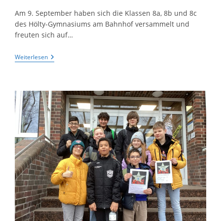
Am 9. September haben sich die Klassen 8a, 8b und 8c
des Hölty-Gymnasiums am Bahnhof versammelt und
freuten sich auf…
Computermuseum
Weiterlesen
Und
Graffiti-
Workshop:
8a,
8b
Und
8c
Auf
Klassenfahrt
In
Oldenburg