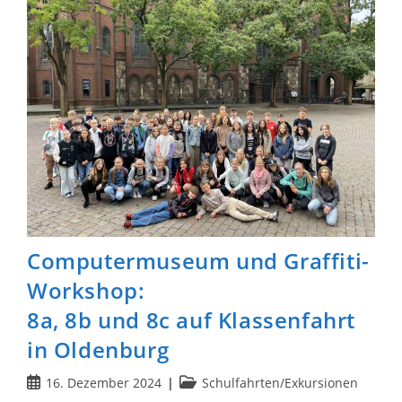
Gymnasiums
In
Hambühren
Wird
Zur
Großen
Bühne
Computermuseum und Graffiti-
Workshop:
8a, 8b und 8c auf Klassenfahrt
in Oldenburg
Beitrag
Beitrags-
16. Dezember 2024
Schulfahrten/Exkursionen
veröffentlicht:
Kategorie: