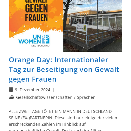
Orange Day: Internationaler
Tag zur Beseitigung von Gewalt
gegen Frauen
Beitrag
9. Dezember 2024
veröffentlicht:
Beitrags-
Gesellschaftswissenschaften
/
Sprachen
Kategorie:
ALLE ZWEI TAGE TÖTET EIN MANN IN DEUTSCHLAND
SEINE (EX-)PARTNERIN. Diese sind nur einige der vielen
erschreckenden Zahlen im Hinblick auf
partnerschaftliche Gewalt. Doch auch im Alltag