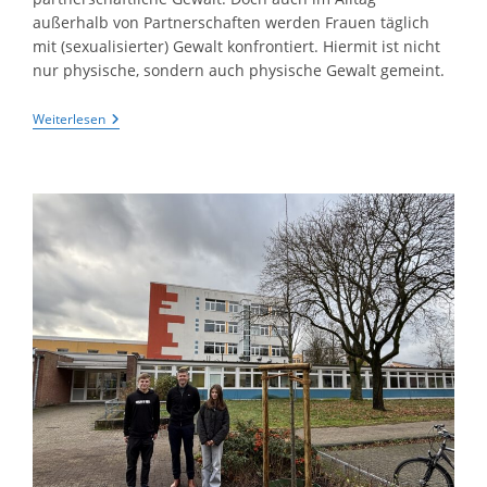
außerhalb von Partnerschaften werden Frauen täglich
mit (sexualisierter) Gewalt konfrontiert. Hiermit ist nicht
nur physische, sondern auch physische Gewalt gemeint.
Orange
Weiterlesen
Day:
Internationaler
Tag
Zur
Beseitigung
Von
Gewalt
Gegen
Frauen