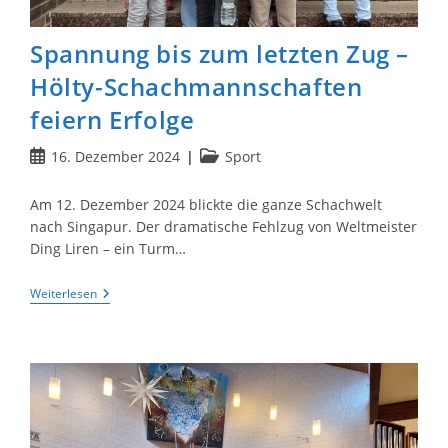
Spannung bis zum letzten Zug –
Hölty-Schachmannschaften
feiern Erfolge
Beitrag
Beitrags-
16. Dezember 2024
Sport
veröffentlicht:
Kategorie:
Am 12. Dezember 2024 blickte die ganze Schachwelt
nach Singapur. Der dramatische Fehlzug von Weltmeister
Ding Liren – ein Turm…
Spannung
Weiterlesen
Bis
Zum
Letzten
Zug
–
Hölty-
Schachmannschaften
Feiern
Erfolge