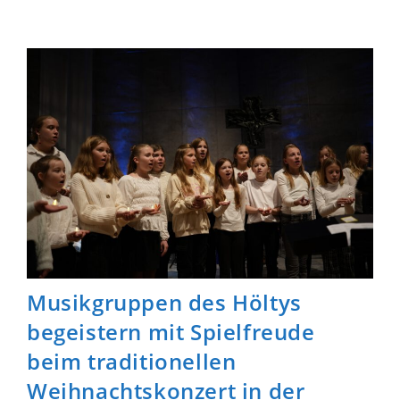
Und
Ehrungen
Bei
Der
Vollversammlung
Der
Schülerinnen
Und
Schüler
Musikgruppen des Höltys
begeistern mit Spielfreude
beim traditionellen
Weihnachtskonzert in der