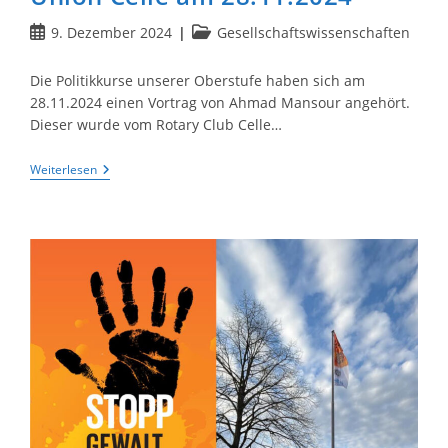
Beitrag
Beitrags-
9. Dezember 2024
Gesellschaftswissenschaften
veröffentlicht:
Kategorie:
Die Politikkurse unserer Oberstufe haben sich am
28.11.2024 einen Vortrag von Ahmad Mansour angehört.
Dieser wurde vom Rotary Club Celle…
Ahmad
Weiterlesen
Mansur
In
Der
Congress
Union
Celle
Am
28.11.2024