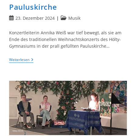
Pauluskirche
Beitrag
Beitrags-
23. Dezember 2024
Musik
veröffentlicht:
Kategorie:
Konzertleiterin Annika Weiß war tief bewegt, als sie am
Ende des traditionellen Weihnachtskonzerts des Hölty-
Gymnasiums in der prall gefüllten Pauluskirche…
Musikgruppen
Weiterlesen
Des
Höltys
Begeistern
Mit
Spielfreude
Beim
Traditionellen
Weihnachtskonzert
In
Der
Pauluskirche