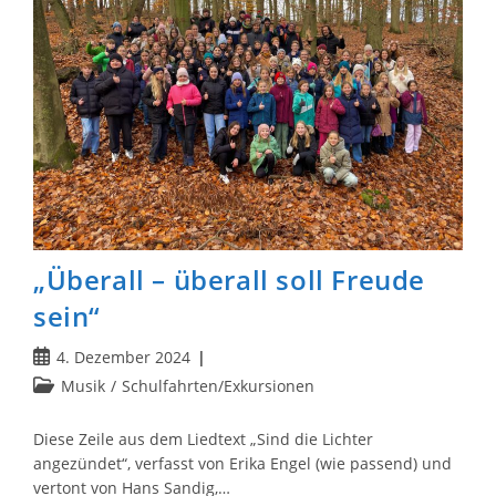
An
Die
Heese
„Überall – überall soll Freude
sein“
Beitrag
4. Dezember 2024
veröffentlicht:
Beitrags-
Musik
/
Schulfahrten/Exkursionen
Kategorie:
Diese Zeile aus dem Liedtext „Sind die Lichter
angezündet“, verfasst von Erika Engel (wie passend) und
vertont von Hans Sandig,…