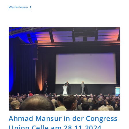
Achter
Weiterlesen
Jahrgang
Gestaltet
Gottesdienst
Zum
Buß-
Und
Bettag
Ahmad Mansur in der Congress
Union Celle am 28.11.2024