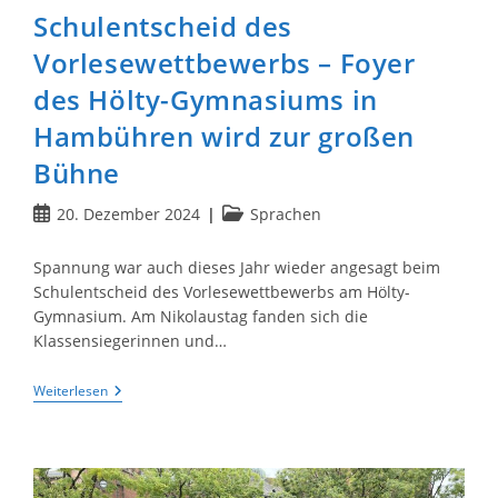
Schulentscheid des
Vorlesewettbewerbs – Foyer
des Hölty-Gymnasiums in
Hambühren wird zur großen
Bühne
Beitrag
Beitrags-
20. Dezember 2024
Sprachen
veröffentlicht:
Kategorie:
Spannung war auch dieses Jahr wieder angesagt beim
Schulentscheid des Vorlesewettbewerbs am Hölty-
Gymnasium. Am Nikolaustag fanden sich die
Klassensiegerinnen und…
Schulentscheid
Weiterlesen
Des
Vorlesewettbewerbs
–
Foyer
Des
Hölty-