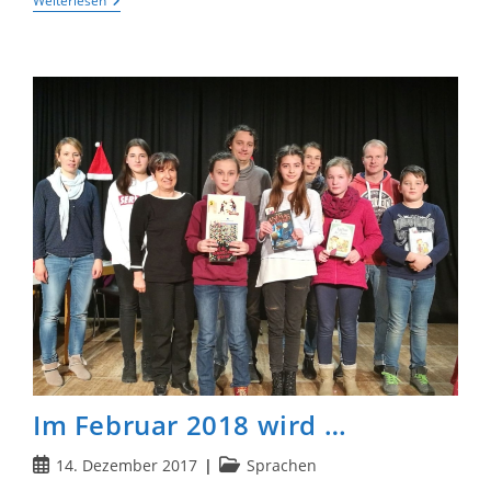
Weihnachtskonzert
Weiterlesen
Des
Hölty
Im
Neuen
Gewand
Besteht
Feuertaufe
(auch
CelleHeute
Und
Cellesche
Zeitung
Am
18.12.2017)
Im Februar 2018 wird …
Beitrag
Beitrags-
14. Dezember 2017
Sprachen
veröffentlicht:
Kategorie: