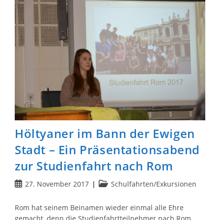
Jazzt“
Erfolgreich
Höltyaner im Bann der Ewigen
Stadt – Ein Präsentationsabend
zur Studienfahrt nach Rom
Beitrag
Beitrags-
27. November 2017
Schulfahrten/Exkursionen
veröffentlicht:
Kategorie:
Rom hat seinem Beinamen wieder einmal alle Ehre
gemacht, denn die Studienfahrtteilnehmer nach Rom