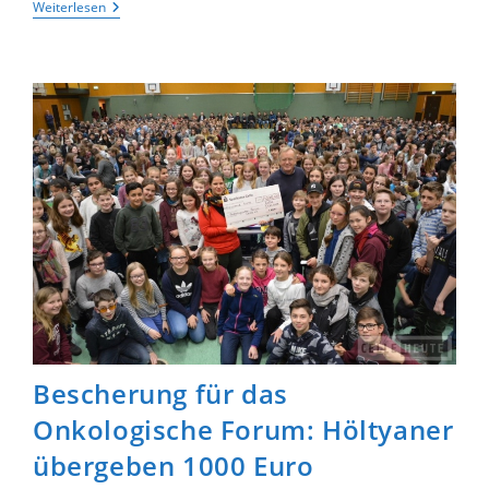
Von
Weiterlesen
Engagement
Für
Das
Hölty
Und
Tollen
Leistungen:
Die
Jahresabschlussversammlung
2017
Bescherung für das
Onkologische Forum: Höltyaner
übergeben 1000 Euro