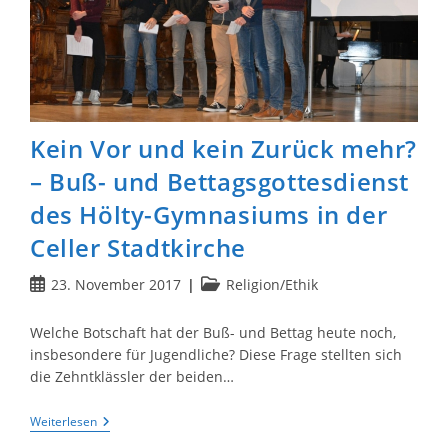
Kein Vor und kein Zurück mehr?
– Buß- und Bettagsgottesdienst
des Hölty-Gymnasiums in der
Celler Stadtkirche
Beitrag
Beitrags-
23. November 2017
Religion/Ethik
veröffentlicht:
Kategorie:
Welche Botschaft hat der Buß- und Bettag heute noch,
insbesondere für Jugendliche? Diese Frage stellten sich
die Zehntklässler der beiden…
Kein
Weiterlesen
Vor