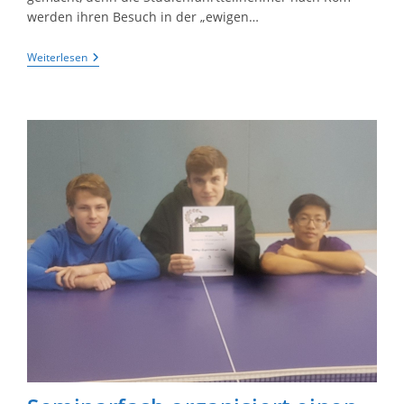
werden ihren Besuch in der „ewigen…
Höltyaner
Weiterlesen
Im
Bann
Der
Ewigen
Stadt
–
Ein
Präsentationsabend
Zur
Studienfahrt
Nach
Rom