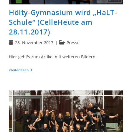
Hölty-Gymnasium wird „HaLT-
Schule“ (CelleHeute am
28.11.2017)
Beitrag
Beitrags-
28. November 2017
Presse
veröffentlicht:
Kategorie:
Hier geht's zum Artikel mit weiteren Bildern.
Hölty-
Weiterlesen
Gymnasium
Wird
„HaLT-
Schule“
(CelleHeute
Am
28.11.2017)