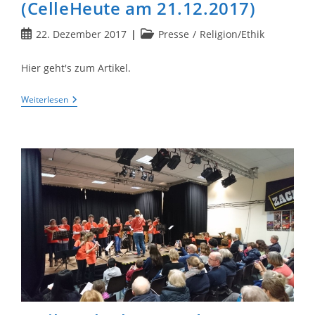
(CelleHeute am 21.12.2017)
Beitrag
Beitrags-
22. Dezember 2017
Presse
/
Religion/Ethik
veröffentlicht:
Kategorie:
Hier geht's zum Artikel.
Bescherung
Weiterlesen
Für
Das
Onkologische
Forum:
Höltyaner
Übergeben
1000
Euro
(CelleHeute
Am
21.12.2017)