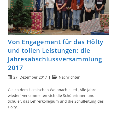
Von Engagement für das Hölty
und tollen Leistungen: die
Jahresabschlussversammlung
2017
Beitrag
Beitrags-
27. Dezember 2017
Nachrichten
veröffentlicht:
Kategorie:
Gleich dem klassischen Weihnachtslied „Alle Jahre
wieder“ versammelten sich die Schülerinnen und
Schüler, das Lehrerkollegium und die Schulleitung des
Hölty…