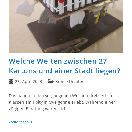
Welche Welten zwischen 27
Kartons und einer Stadt liegen?
Beitrag
Beitrags-
26. April 2023
Kunst/Theater
veröffentlicht:
Kategorie:
Das haben in den vergangenen Wochen drei sechste
Klassen am Hölty in Ovelgönne erlebt. Während einer
zügigen Beratung waren sich…
Welche
Weiterlesen
Welten
Zwischen