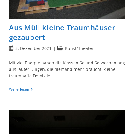
Aus Müll kleine Traumhäuser
gezaubert
Beitrag
Beitrags-
5. Dezember 2021
Kunst/Theater
veröffentlicht:
Kategorie:
Mit viel Energie haben die Klassen 6c und 6d wochenlang
aus lauter Dingen, die niemand mehr braucht, kleine,
traumhafte Domizile…
Aus
Weiterlesen
Müll
Kleine
Traumhäuser
Gezaubert