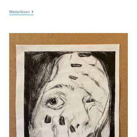
Vereinte
Weiterlesen
Hölty-
Theater-
AG
Aus
Hambühren
Und
Celle
Zeigt
Dürrenmatts
„Der
Besuch
Der
Alten
Dame“