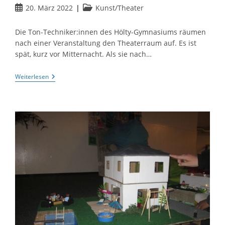
Beitrag
Beitrags-
20. März 2022
Kunst/Theater
veröffentlicht:
Kategorie:
Die Ton-Techniker:innen des Hölty-Gymnasiums räumen
nach einer Veranstaltung den Theaterraum auf. Es ist
spät, kurz vor Mitternacht. Als sie nach…
„Wisst
Weiterlesen
Ihr
Nicht,
Wer
Ich
Bin?“
(mit
Video)