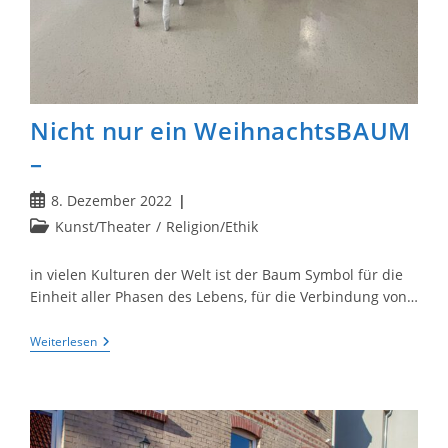
Nicht nur ein WeihnachtsBAUM
–
Beitrag
8. Dezember 2022
veröffentlicht:
Beitrags-
Kunst/Theater
/
Religion/Ethik
Kategorie:
in vielen Kulturen der Welt ist der Baum Symbol für die
Einheit aller Phasen des Lebens, für die Verbindung von…
Nicht
Weiterlesen
Nur
Ein
WeihnachtsBAUM
–