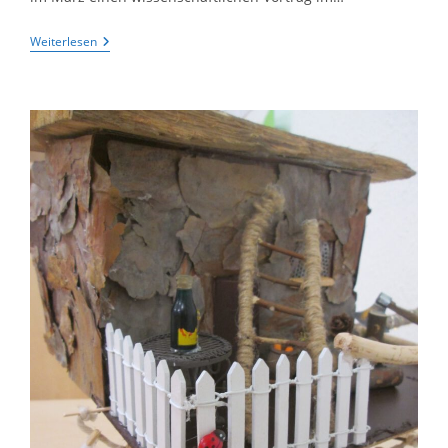
Theater-
Weiterlesen
AG
Und
11.
Klassen
Liefern
Beiträge
Zum
„Hölty-
Tag“
(CelleHeute
Am
06.06.2023)