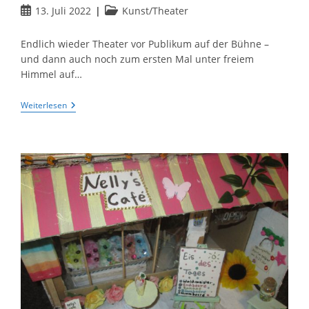
Beitrag
Beitrags-
13. Juli 2022
Kunst/Theater
veröffentlicht:
Kategorie:
Endlich wieder Theater vor Publikum auf der Bühne –
und dann auch noch zum ersten Mal unter freiem
Himmel auf…
Theater-
Weiterlesen
AG
Begeistert
Mit
Tschechows
„Der
Heiratsantrag“