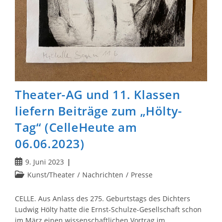
Theater-AG und 11. Klassen
liefern Beiträge zum „Hölty-
Tag“ (CelleHeute am
06.06.2023)
Beitrag
9. Juni 2023
veröffentlicht:
Beitrags-
Kunst/Theater
/
Nachrichten
/
Presse
Kategorie:
CELLE. Aus Anlass des 275. Geburtstags des Dichters
Ludwig Hölty hatte die Ernst-Schulze-Gesellschaft schon
im März einen wissenschaftlichen Vortrag im…