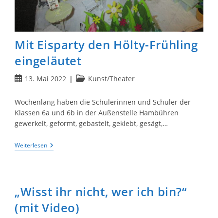
Mit Eisparty den Hölty-Frühling
eingeläutet
Beitrag
Beitrags-
13. Mai 2022
Kunst/Theater
veröffentlicht:
Kategorie:
Wochenlang haben die Schülerinnen und Schüler der
Klassen 6a und 6b in der Außenstelle Hambühren
gewerkelt, geformt, gebastelt, geklebt, gesägt,…
Mit
Weiterlesen
Eisparty
Den
Hölty-
Frühling
Eingeläutet
„Wisst ihr nicht, wer ich bin?“
(mit Video)