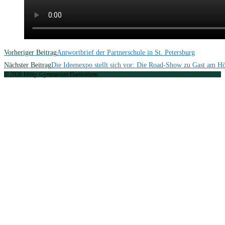
Weitere
Vorheriger Beitrag
Antwortbrief der Partnerschule in St. Petersburg
Artikel
Nächster Beitrag
Die Ideenexpo stellt sich vor: Die Road-Show zu Gast am Hö
© 2026 Hölty-Gymnasium Hambühren
ansehen