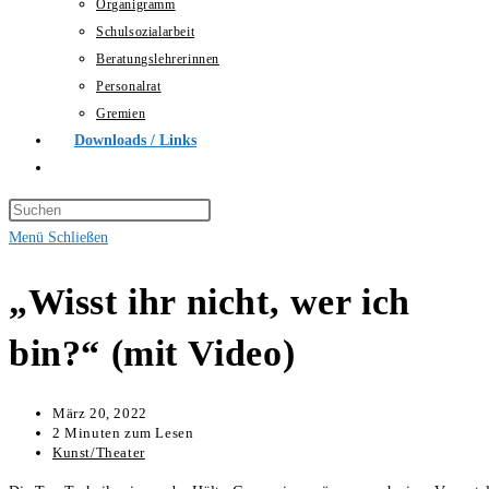
Organigramm
Schulsozialarbeit
Beratungslehrerinnen
Personalrat
Gremien
Downloads / Links
Website-
Suche
Press
umschalten
Escape
Menü
Schließen
to
„Wisst ihr nicht, wer ich
close
the
bin?“ (mit Video)
search
panel.
März 20, 2022
2 Minuten zum Lesen
Kunst/Theater