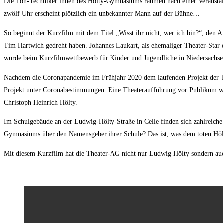
Die Ton-Techniker:innen des Hölty-Gymnasiums räumen nach einer Veranstalt
zwölf Uhr erscheint plötzlich ein unbekannter Mann auf der Bühne…
So beginnt der Kurzfilm mit dem Titel „Wisst ihr nicht, wer ich bin?“, den 
Tim Hartwich gedreht haben. Johannes Laukart, als ehemaliger Theater-Star 
wurde beim Kurzfilmwettbewerb für Kinder und Jugendliche in Niedersachsen
Nachdem die Coronapandemie im Frühjahr 2020 dem laufenden Projekt der Thea
Projekt unter Coronabestimmungen. Eine Theateraufführung vor Publikum wa
Christoph Heinrich Hölty.
Im Schulgebäude an der Ludwig-Hölty-Straße in Celle finden sich zahlreiche P
Gymnasiums über den Namensgeber ihrer Schule? Das ist, was dem toten Hölt
Mit diesem Kurzfilm hat die Theater-AG nicht nur Ludwig Hölty sondern au