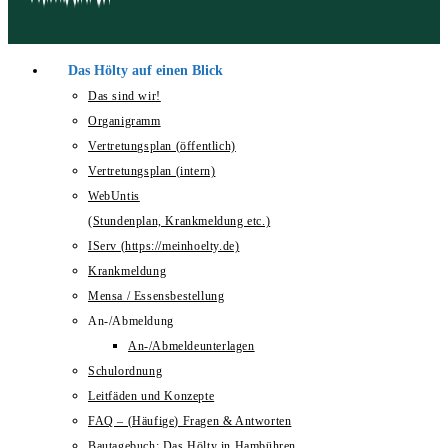
Das Hölty auf einen Blick
Das sind wir!
Organigramm
Vertretungsplan (öffentlich)
Vertretungsplan (intern)
WebUntis
(Stundenplan, Krankmeldung etc.)
IServ (https://meinhoelty.de)
Krankmeldung
Mensa / Essensbestellung
An-/Abmeldung
An-/Abmeldeunterlagen
Schulordnung
Leitfäden und Konzepte
FAQ – (Häufige) Fragen & Antworten
Bautagebuch: Das Hölty in Hambühren