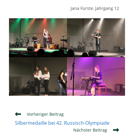
Jana Fürste, Jahrgang 12
Weitere
Vorheriger Beitrag
Artikel
Silbermedaille bei 42. Russisch-Olympiade
ansehen
Nächster Beitrag