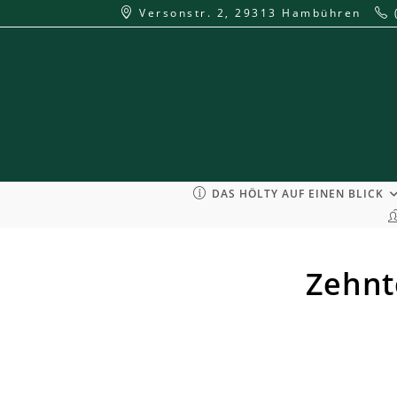
Zum
Versonstr. 2, 29313 Hambühren
Inhalt
springen
DAS HÖLTY AUF EINEN BLICK
Zehnt