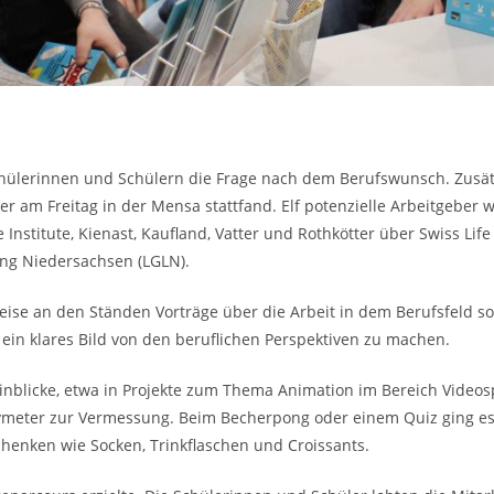
n Schülerinnen und Schülern die Frage nach dem Berufswunsch. Zus
am Freitag in der Mensa stattfand. Elf potenzielle Arbeitgeber w
Institute, Kienast, Kaufland, Vatter und Rothkötter über Swiss Lif
ng Niedersachsen (LGLN).
ise an den Ständen Vorträge über die Arbeit in dem Berufsfeld s
 ein klares Bild von den beruflichen Perspektiven zu machen.
 Einblicke, etwa in Projekte zum Thema Animation im Bereich Videosp
ymeter zur Vermessung. Beim Becherpong oder einem Quiz ging es 
henken wie Socken, Trinkflaschen und Croissants.