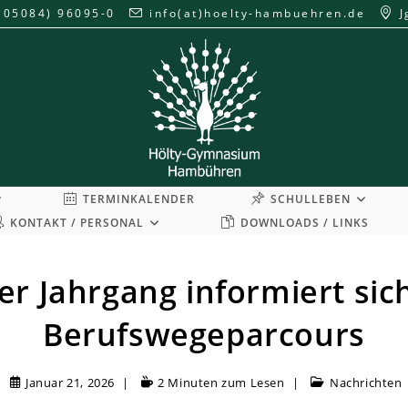
(05084) 96095-0
info(at)hoelty-hambuehren.de
J
TERMINKALENDER
SCHULLEBEN
KONTAKT / PERSONAL
DOWNLOADS / LINKS
er Jahrgang informiert sic
Berufswegeparcours
Januar 21, 2026
2 Minuten zum Lesen
Nachrichten