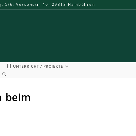
g. 5/6: Versonstr. 10, 29313 Hambühren
UNTERRICHT / PROJEKTE
WEBSITE-
SUCHE
UMSCHALTEN
h beim