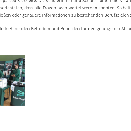
geparcours erzielte. Die Schülerinnen und Schüler lobten die Mit
richteten, dass alle Fragen beantwortet werden konnten. So half 
ließen oder genauere Informationen zu bestehenden Berufsziele
 teilnehmenden Betrieben und Behörden für den gelungenen Ablauf