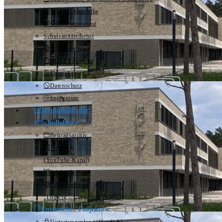
Schulbuchausleihe
Schülervertretung
Schulsanitätsdienst
Schulverein
HÖLTY
Fashion
Ehemalige
Datenschutz
Impressum
Terminkalender
Schulleben
Beitragsarchiv
Videos
(YouTube-Kanal)
Jahrbücher
Schülerzeitung
„Ludwig – Up(to)date“ (2023)
Unterricht / Projekte