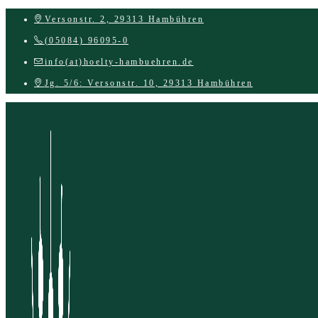
Zum
Versonstr. 2, 29313 Hambühren
Inhalt
(05084) 96095-0
springen
info(at)hoelty-hambuehren.de
Jg. 5/6: Versonstr. 10, 29313 Hambühren