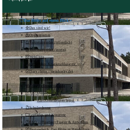
Das Hölty auf einen Blick
Das sind wir!
Organigramm
Vertretungsplan (öffentlich)
Vertretungsplan (intern)
WebUntis
(Stundenplan, Krankmeldung etc.)
IServ (https://meinhoelty.de)
Krankmeldung
Mensa / Essensbestellung
An-/Abmeldung
An-/Abmeldeunterlagen
Schulordnung
Leitfäden und Konzepte
FAQ – (Häufige) Fragen & Antworten
Bautagebuch: Das Hölty in Hambühren