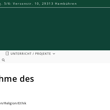
g. 5/6: Versonstr. 10, 29313 Hambühren
UNTERRICHT / PROJEKTE
WEBSITE-
SUCHE
UMSCHALTEN
ahme des
en
/
Religion/Ethik