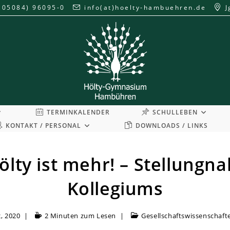
(05084) 96095-0
info(at)hoelty-hambuehren.de
J
TERMINKALENDER
SCHULLEBEN
KONTAKT / PERSONAL
DOWNLOADS / LINKS
ölty ist mehr! – Stellungn
Kollegiums
, 2020
2 Minuten zum Lesen
Gesellschaftswissenschaft