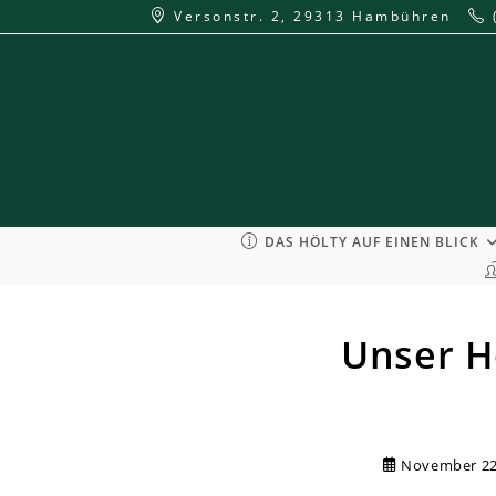
Zum
Versonstr. 2, 29313 Hambühren
Inhalt
springen
DAS HÖLTY AUF EINEN BLICK
Unser H
November 22