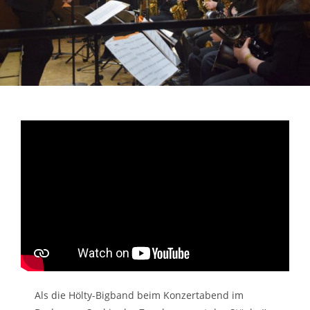
Als die Hölty-Bigband beim Konzertabend im