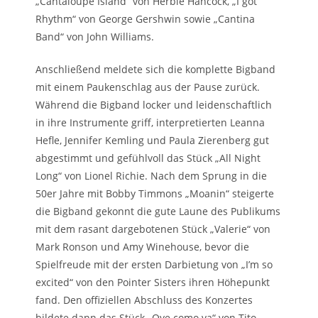
„Cantaloupe Island“ von Herbie Hancock, „I got
Rhythm“ von George Gershwin sowie „Cantina
Band“ von John Williams.
Anschließend meldete sich die komplette Bigband
mit einem Paukenschlag aus der Pause zurück.
Während die Bigband locker und leidenschaftlich
in ihre Instrumente griff, interpretierten Leanna
Hefle, Jennifer Kemling und Paula Zierenberg gut
abgestimmt und gefühlvoll das Stück „All Night
Long“ von Lionel Richie. Nach dem Sprung in die
50er Jahre mit Bobby Timmons „Moanin“ steigerte
die Bigband gekonnt die gute Laune des Publikums
mit dem rasant dargebotenen Stück „Valerie“ von
Mark Ronson und Amy Winehouse, bevor die
Spielfreude mit der ersten Darbietung von „I’m so
excited“ von den Pointer Sisters ihren Höhepunkt
fand. Den offiziellen Abschluss des Konzertes
bildete dann das Stück „Oye como va“ von Tito