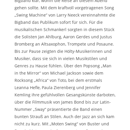
Bigband klar, wohin die Reise an diesem Abend
gehen sollte. Mit dem kraftvoll vorgetragenen Song
„Swing Machine“ von Larry Neeck vereinnahmte die
Bigband das Publikum sofort für sich. Für die
musikalischen Schmankerl sorgten in diesem Stück
die Solisten Jan Ahlburg, Aaron Gerdes und Justus
Bromberg an Altsaxophon, Trompete und Posaune.
Bis zur Pause zeigten die Hölty-Musikerinnen und
Musiker, dass sie sich in vielen Musikstilen und
Genres zu Hause fühlen. Über den Popsong „Man
in the Mirror“ von Michael Jackson sowie dem
Rocksong „Africa“ von Toto, bei dem erstmals
Leanna Hefle, Paula Zierenberg und Jennifer
Kemling ihre gefühlvollen Gesangskünste darboten,
über die Filmmusik von James Bond bis zur Latin-
Nummer „Sway“ präsentierte die Band einen
bunten Strauß an Stilen. Auch der Jazz an sich kam
nicht zu kurz. Mit „Moten Swing“ von Buster und