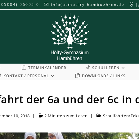
(05084) 96095-0
info(at)hoelty-hambuehren.de
J
TERMINKALENDER
SCHULLEBEN
KONTAKT / PERSONAL
DOWNLOADS / LINKS
ahrt der 6a und der 6c in
ember 10, 2018
2 Minuten zum Lesen
Schulfahrten/Exk