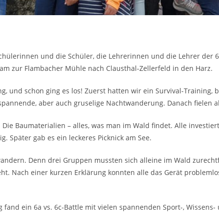
chülerinnen und die Schüler, die Lehrerinnen und die Lehrer der 6
 zur Flambacher Mühle nach Clausthal-Zellerfeld in den Harz.
g, und schon ging es los! Zuerst hatten wir ein Survival-Training
spannende, aber auch gruselige Nachtwanderung. Danach fielen all
ie Baumaterialien – alles, was man im Wald findet. Alle investiert
ig. Später gab es ein leckeres Picknick am See.
ern. Denn drei Gruppen mussten sich alleine im Wald zurechtfind
t. Nach einer kurzen Erklärung konnten alle das Gerät probleml
and ein 6a vs. 6c-Battle mit vielen spannenden Sport-, Wissens- u