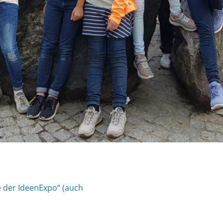
 der IdeenExpo“ (auch