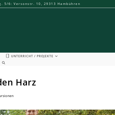
g. 5/6: Versonstr. 10, 29313 Hambühren
UNTERRICHT / PROJEKTE
WEBSITE-
SUCHE
UMSCHALTEN
 den Harz
ursionen