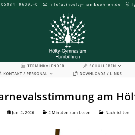
(05084) 96095-0
info(at)hoelty-hambuehren.de
J
TERMINKALENDER
SCHULLEBEN
KONTAKT / PERSONAL
DOWNLOADS / LINKS
arnevalsstimmung am Höl
Juni 2, 2026
2 Minuten zum Lesen
Nachrichten