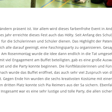
en Ländern präsent ist. Vor allem wird dieses farbenfrohe Event in 
 Jahr erreichte dieses Fest auch das Hölty. Seit Anfang des Schul
für die Schülerinnen und Schüler dienen. Das Highlight der Patenz
 alle darauf geeinigt, eine Faschingsparty zu organisieren. Gesagt
 Am Rosenmontag wurde die Idee dann endlich in die Tat umgesetzt
n mit viel Engagement am Buffet beteiligten, gab es eine große Au
tet und die Party konnte beginnen. Die Fünftklässlerinnen und Fün
ach wurde das Buffet eröffnet, das auch sehr viel Zuspruch von d
. Gegen Ende hin wurden die sechs kreativsten Kostüme mit einem
Den dritten Platz konnte sich Pia Reimers aus der 5a sichern. Eben
Insgesamt war es eine sehr lustige und tolle Party, die allen siche