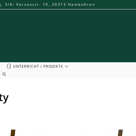
g. 5/6: Versonstr. 10, 29313 Hambühren
UNTERRICHT / PROJEKTE
WEBSITE-
SUCHE
UMSCHALTEN
ty