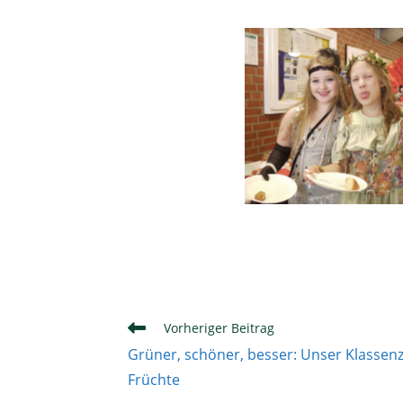
Weitere
Vorheriger Beitrag
Artikel
Grüner, schöner, besser: Unser Klasse
ansehen
Früchte