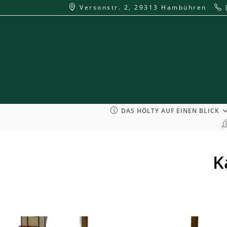
Zum
Versonstr. 2, 29313 Hambühren
Inhalt
springen
DAS HÖLTY AUF EINEN BLICK
K