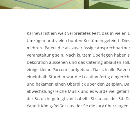
Karneval ist ein weit verbreitetes Fest, das in viel
Umzügen und vielen bunten Kostümen gefeiert. Dieses
mehrere Paten, die als zuverlässige Ansprechpartner 
Veranstaltung sein. Nach kurzem Überlegen haben sich
Dekoration aussehen und das Catering ablaufen soll.
einige kleine Parcours aufgebaut. Da sich alle Pate
eineinhalb Stunden war die Location fertig eingerich
und bekamen einen Überblick über den Zeitplan. Dan
abwechslungsreiche Musik und es wurde viel getanzt
der 5c, dicht gefolgt von Isabelle Streu aus der 5d. 
Yannik König-Reißer aus der 5e die Jury überzeugen. 