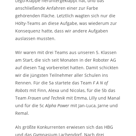
Lego-Klappe heruntergeklappt hat, und das
anschließende Anfahren einer zur Farbe
gehörenden Fläche. Letztlich wagten sich nur die
Hölty-Teams an diese Aufgabe, was wiederum zur
Konsequenz hatte, dass wir andere Aufgaben
auslassen mussten.
Wir waren mit drei Teams aus unseren 5. Klassen
am Start, die sich seit Monaten in der Roboter AG
auf diesen Tag vorbereitet hatten. Damit schickten
wir die jüngsten Teilnehmer aller Schulen ins
Rennen. Für die 5a startete das Team
F A N of
Robots
mit Finn, Alexa und Nicolas, für die 5b das
Team
Frauen und Technik
mit Emma, Lilly und Manal
und für die 5c
Alpha Power
mit Jan-Luca, Jarne und
Remal.
Als größte Konkurrenten erwiesen sich das HBG
und das Gymnasium Lachendorf. Nach drei