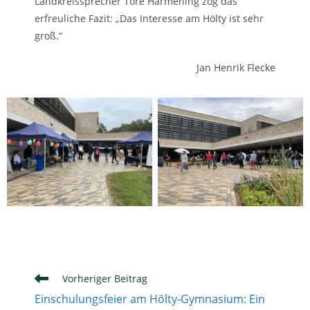
Landkreissprecher Tore Harmening zog das
erfreuliche Fazit: „Das Interesse am Hölty ist sehr
groß.“
Jan Henrik Flecke
Weitere
Vorheriger Beitrag
Artikel
Einschulungsfeier am Hölty-Gymnasium: Ein
ansehen