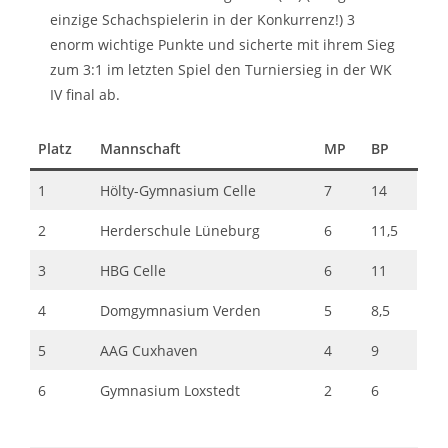
einzige Schachspielerin in der Konkurrenz!) 3
enorm wichtige Punkte und sicherte mit ihrem Sieg
zum 3:1 im letzten Spiel den Turniersieg in der WK
IV final ab.
Platz
Mannschaft
MP
BP
1
Hölty-Gymnasium Celle
7
14
2
Herderschule Lüneburg
6
11,5
3
HBG Celle
6
11
4
Domgymnasium Verden
5
8,5
5
AAG Cuxhaven
4
9
6
Gymnasium Loxstedt
2
6