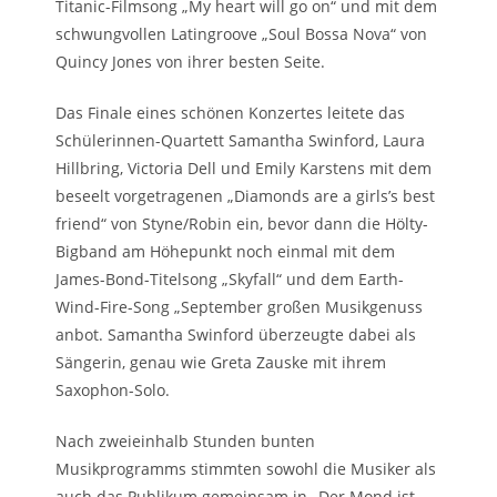
Titanic-Filmsong „My heart will go on“ und mit dem
schwungvollen Latingroove „Soul Bossa Nova“ von
Quincy Jones von ihrer besten Seite.
Das Finale eines schönen Konzertes leitete das
Schülerinnen-Quartett Samantha Swinford, Laura
Hillbring, Victoria Dell und Emily Karstens mit dem
beseelt vorgetragenen „Diamonds are a girls’s best
friend“ von Styne/Robin ein, bevor dann die Hölty-
Bigband am Höhepunkt noch einmal mit dem
James-Bond-Titelsong „Skyfall“ und dem Earth-
Wind-Fire-Song „September großen Musikgenuss
anbot. Samantha Swinford überzeugte dabei als
Sängerin, genau wie Greta Zauske mit ihrem
Saxophon-Solo.
Nach zweieinhalb Stunden bunten
Musikprogramms stimmten sowohl die Musiker als
auch das Publikum gemeinsam in „Der Mond ist