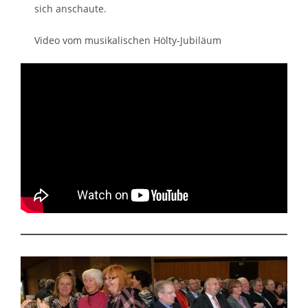
sich anschaute.
Video vom musikalischen Hölty-Jubiläum