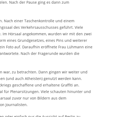
ielen. Nach der Pause ging es dann zum
en. Nach einer Taschenkontrolle und einem
ngssaal des Verkehrsausschusses geführt. Viele
. Im Hörsaal angekommen, wurden wir mit den zwei
orm eines Grundgesetzes, eines Pins und weiterer
ein Foto auf. Daraufhin eröffnete Frau Lühmann eine
beantwortete. Nach der Fragerunde wurden die
en war, zu betrachten. Dann gingen wir weiter und
onen (und auch Atheisten) genutzt werden kann.
riegs geschaffene und erhaltene Graffiti an.
 für Plenarsitzungen. Viele schauten hinunter und
narsaal zuvor nur von Bildern aus dem
on Journalisten.
n oder einfach nur die Aussicht auf Berlin zu