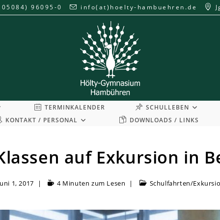
(05084) 96095-0
info(at)hoelty-hambuehren.de
J
TERMINKALENDER
SCHULLEBEN
KONTAKT / PERSONAL
DOWNLOADS / LINKS
Klassen auf Exkursion in B
Juni 1, 2017
4 Minuten zum Lesen
Schulfahrten/Exkursi