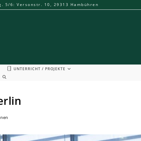
g. 5/6: Versonstr. 10, 29313 Hambühren
UNTERRICHT / PROJEKTE
WEBSITE-
SUCHE
UMSCHALTEN
erlin
onen