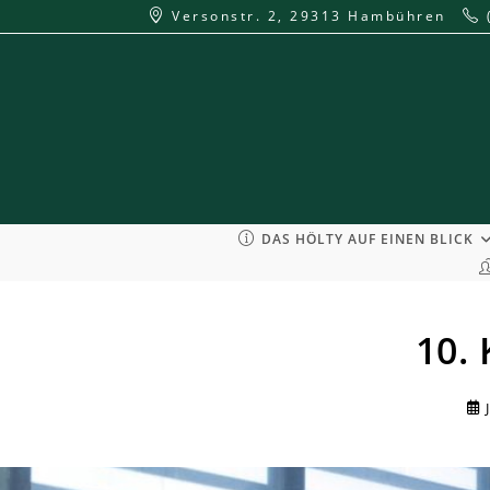
Zum
Versonstr. 2, 29313 Hambühren
Inhalt
springen
DAS HÖLTY AUF EINEN BLICK
10. 