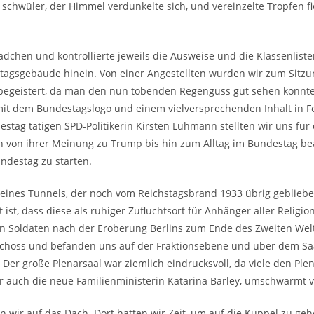
chwüler, der Himmel verdunkelte sich, und vereinzelte Tropfen f
hen und kontrollierte jeweils die Ausweise und die Klassenlist
stagsgebäude hinein. Von einer Angestellten wurden wir zum Sitzu
geistert, da man den nun tobenden Regenguss gut sehen konnte
 mit dem Bundestagslogo und einem vielversprechenden Inhalt in F
ag tätigen SPD-Politikerin Kirsten Lühmann stellten wir uns für 
gen von ihrer Meinung zu Trump bis hin zum Alltag im Bundestag 
ndestag zu starten.
eil eines Tunnels, der noch vom Reichstagsbrand 1933 übrig geblieb
st, dass diese als ruhiger Zufluchtsort für Anhänger aller Religi
 Soldaten nach der Eroberung Berlins zum Ende des Zweiten Weltk
choss und befanden uns auf der Fraktionsebene und über dem Saal
 Der große Plenarsaal war ziemlich eindrucksvoll, da viele den Ple
r auch die neue Familienministerin Katarina Barley, umschwärmt v
 wir auf das Dach. Dort hatten wir Zeit, um auf die Kuppel zu gehe