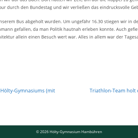
 Tour durch den Bundestag und wir verließen das eindrucksvolle G
 unserem Bus abgeholt wurden. Um ungefähr 16.30 stiegen wir in d
hmann gefallen, da man Politik hautnah erleben konnte. Auch gefi
ktur allein einen Besuch wert war. Alles in allem war der Tagesa
 Hölty-Gymnasiums (mit
Triathlon-Team holt d
© 2026 Hölty-Gymnasium Hambühren