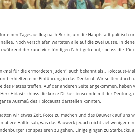
für einen Tagesausflug nach Berlin, um die Hauptstadt politisch u
nallee. Noch verschlafen warteten alle auf die zwei Busse, in dene
n während der rund vierstündigen Fahrt getrennt, sodass die 10c
nkmal für die ermordeten Juden“, auch bekannt als „Holocaust-Ma
nd erhielten eine Einführung in das Denkmal. Wir sollten durch
e des Platzes treffen. Auf der anderen Seite angekommen, haben 
err Hidasi schloss die kurze Diskussionsrunde mit der Deutung, d
 ganze Ausmaß des Holocausts darstellen könnten.
tten wir etwas Zeit, Fotos zu machen und das Bauwerk auf uns wir
 obere Hälfte sah, was das Bauwerk jedoch nicht viel weniger ein
andenburger Tor spazieren zu gehen. Einige gingen zu Starbucks, 